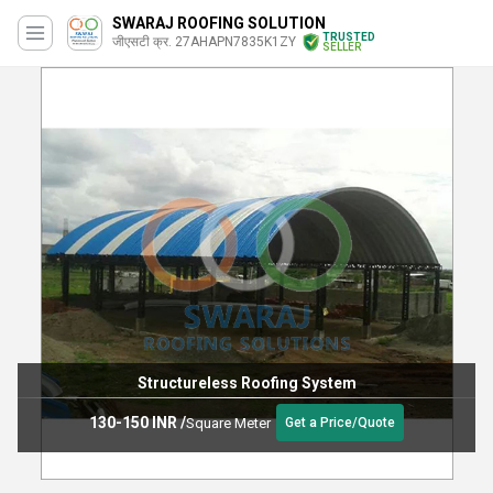
SWARAJ ROOFING SOLUTION
TRUSTED
जीएसटी क्र. 27AHAPN7835K1ZY
SELLER
Structureless Roofing System
130-150 INR
/
Square Meter
Get a Price/Quote