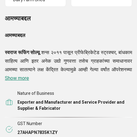
आमच्याबद्दल
आमच्याबद्दल
स्वराज रूफिंग सोल्यू
शन्स २०११ पासून प्रीफेब्रिकेटेड स्ट्रक्चर, बांधकाम
साहित्य आणि इतर अनेक उद्यो गुणवत्ता तसेच ग्राहकांच्या समाधानावर
आमच्या सातत्याने लक्ष केंद्रित केल्यामुळे आम्ही गेल्या वर्षांत ऑपरेशनच्या
मागील वर्षांत बाजारा दोन्ही लक्ष केंद्रित, आम्ही शीर्ष ग्रेड घुमट
Show more
छत प्रणाली,
रंग लेपित कॉइल्स, पूर्व अभियांत्रिकी इमारत PEB, प्रोफाइल पत्र
के, इ
Nature of Business
वर्गीकरण त्याच्या उत्कृष्ट फिटिंग, टिकाऊपणा, robustness आणि इतर
Exporter and Manufacturer and Service Provider and
अनेक वैशिष्ट्ये
Supplier & Fabricator
विक्रीपूर्वी प्रत्येक वस्तूची गुणवत्ता चाचणी केली जाते. अशा प्रकारे, आम्ही
GST Number
एक अखंड वर्गीकरण वितरण पुष्टी करतो. पुढे, आमच्या कंपनीने आयएसओ
27AHAPN7835K1ZY