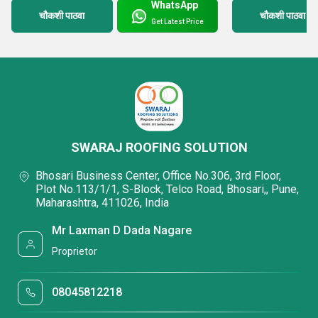
WhatsApp
चौकशी पाठवा
चौकशी पाठवा
Get Latest Price
SWARAJ ROOFING SOLUTION
Bhosari Business Center, Office No.306, 3rd Floor,
Plot No.113/1/1, S-Block, Telco Road, Bhosari,, Pune,
Maharashtra, 411026, India
Mr Laxman D Dada Nagare
Proprietor
08045812218