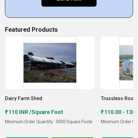
आमच्या कंपनीचे अनेक दक्षिण कोरियन विक्रेत्यांशी मजबूत संबं गेल्या
दशकात, आम्ही त्यांच्याशी आमची भागीदारी मजबूत केली आहे, सर्वोत्तम फायदा
घेण्यासाठी, नेहमीच. आम्ही आमच्या संस्थेमध्ये नवीन विक्रेते स्वीकारण्याच्या
उद्देशाने अधिक परदेशी बाजारात आमची उपस्थिती वाढविण्याची योजना
Featured Products
आखत आहे
Dairy Farm Shed
Trussless Roofi
₹ 110 INR /Square Foot
₹ 110.00 - 130
Minimum Order Quantity : 5000 Square Foots
Minimum Order Quan